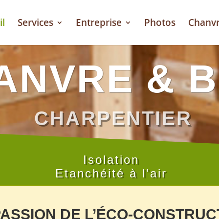
il
Services
Entreprise
Photos
Chanv
ANVRE & B
CHARPENTIER
Isolation
Etanchéité à l’air
PASSION DE L’ÉCO-CONSTRUC