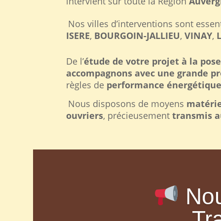
intervient sur toute la Région
Auverg
Nos villes d’interventions sont esse
ISERE
,
BOURGOIN-JALLIEU
,
VINAY
,
De l’
étude de votre projet à la pos
accompagnons avec une grande pr
règles de
performance énergétique
Nous disposons de moyens
matérie
ouvriers
, précieusement
transmis a
Nou
Tr