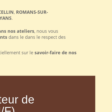
CELLIN
,
ROMANS-SUR-
OYANS
.
ans nos ateliers
, nous vous
ents
dans le
dans le respect des
iellement sur le
savoir-faire de nos
teur de
/F)