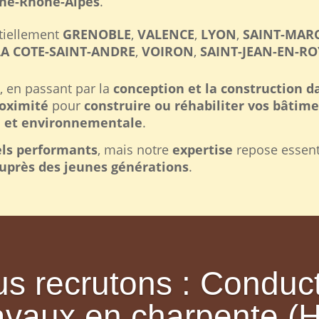
ne-Rhône-Alpes
.
ntiellement
GRENOBLE
,
VALENCE
,
LYON
,
SAINT-MAR
LA COTE-SAINT-ANDRE
,
VOIRON
,
SAINT-JEAN-EN-R
e
, en passant par la
conception et la construction d
oximité
pour
construire ou réhabiliter vos bâtim
 et environnementale
.
ls performants
, mais notre
expertise
repose essent
uprès des jeunes générations
.
s recrutons : Conduc
avaux en charpente (H