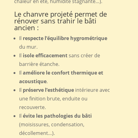
chaleur en été, humidité stagnante…).
Le chanvre projeté permet de
rénover sans trahir le bâti
ancien :
Il
respecte l’équilibre hygrométrique
du mur.
Il
isole efficacement
sans créer de
barrière étanche.
Il
améliore le confort thermique et
acoustique
.
Il
préserve l’esthétique
intérieure avec
une finition brute, enduite ou
recouverte.
Il
évite les pathologies du bâti
(moisissures, condensation,
décollement…).