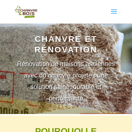
CHANVRE ET
RÉNOVATION
Rénovation de maisons anciennes
avec du chanvre projeté : une
solution saine, durable et
performante
POURQUOI LE