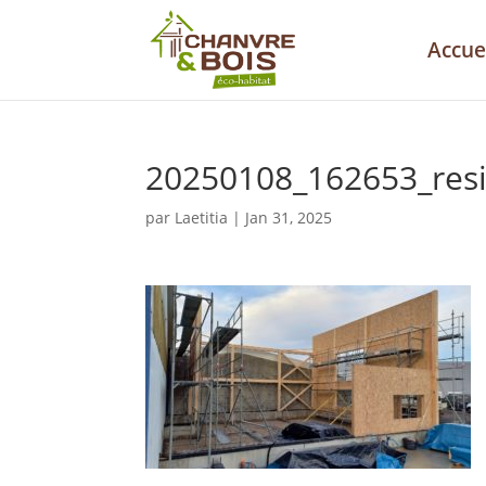
Accue
20250108_162653_res
par
Laetitia
|
Jan 31, 2025